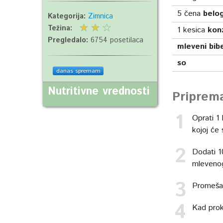
5
čena
belog
Kategorija:
Zimnica
Težina:
1
kesica
kon
Pregledalo:
6754 posetilaca
mleveni bib
so
danas spremam
Nutritivne vrednosti
Priprem
Oprati 1 
kojoj će 
Dodati 1
mlevenog
Promešati
Kad prok