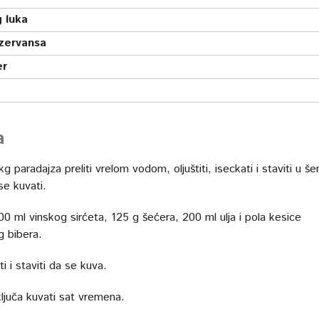
 luka
zervansa
er
a
kg paradajza preliti vrelom vodom, oljuštiti, iseckati i staviti u še
se kuvati.
00 ml vinskog sirćeta, 125 g šećera, 200 ml ulja i pola kesice
 bibera.
 i staviti da se kuva.
ljuča kuvati sat vremena.