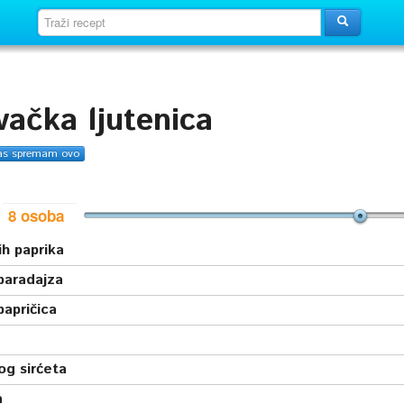
ačka ljutenica
as spremam ovo
i
ih paprika
paradajza
 papričica
og sirćeta
a