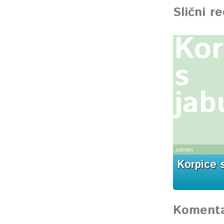
Slični r
Kor
s
ja
admin
Korpice 
Komenta