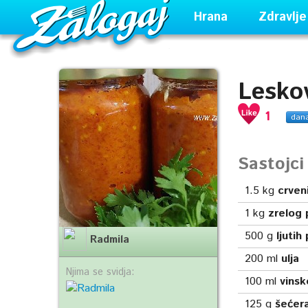
Hrana
Zdravlje
Leskov
1
dan
Sastojc
1.5
kg
crven
1
kg
zrelog 
500
g
ljutih
Radmila
200
ml
ulja
Njima se svidja:
100
ml
vinsk
125
g
šećer