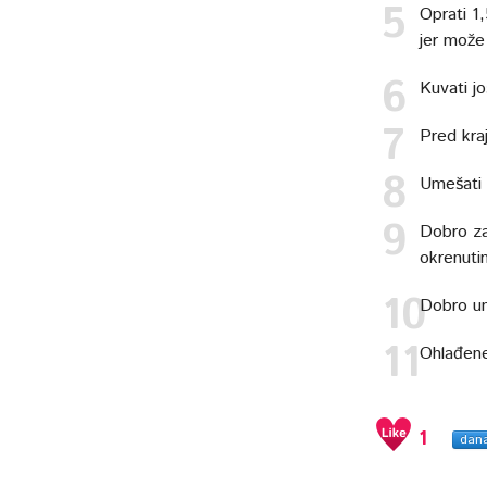
Oprati 1,
jer može 
Kuvati j
Pred kra
Umešati 
Dobro za
okrenuti
Dobro um
Ohlađene 
1
dan