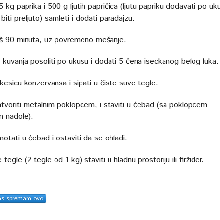
5 kg paprika i 500 g ljutih papričica (ljutu papriku dodavati po uk
biti preljuto) samleti i dodati paradajzu.
oš 90 minuta, uz povremeno mešanje.
j kuvanja posoliti po ukusu i dodati 5 čena iseckanog belog luka.
kesicu konzervansa i sipati u čiste suve tegle.
tvoriti metalnim poklopcem, i staviti u ćebad (sa poklopcem
m nadole).
otati u ćebad i ostaviti da se ohladi.
tegle (2 tegle od 1 kg) staviti u hladnu prostoriju ili firžider.
as spremam ovo