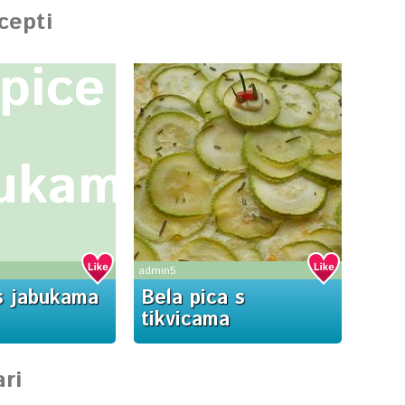
ecepti
pice
bukama
admin5
s jabukama
Bela pica s
tikvicama
ri