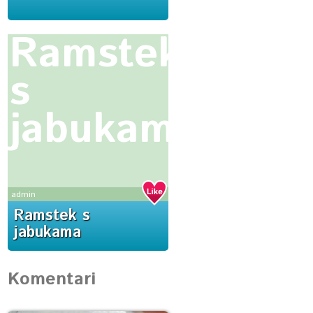
Ramstek
s
jabukama
admin
Ramstek s
jabukama
Komentari