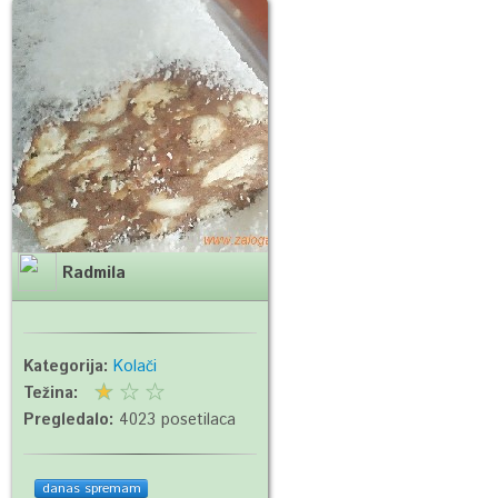
Radmila
Kategorija:
Kolači
Težina:
Pregledalo:
4023 posetilaca
danas spremam