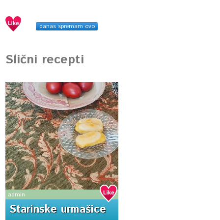
danas spremam ovo
Slični recepti
admin
Starinske urmašice