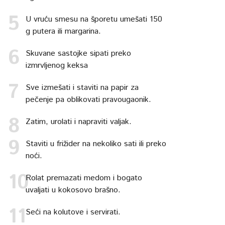
U vruću smesu na šporetu umešati 150
g putera ili margarina.
Skuvane sastojke sipati preko
izmrvljenog keksa
Sve izmešati i staviti na papir za
pečenje pa oblikovati pravougaonik.
Zatim, urolati i napraviti valjak.
Staviti u frižider na nekoliko sati ili preko
noći.
Rolat premazati medom i bogato
uvaljati u kokosovo brašno.
Seći na kolutove i servirati.