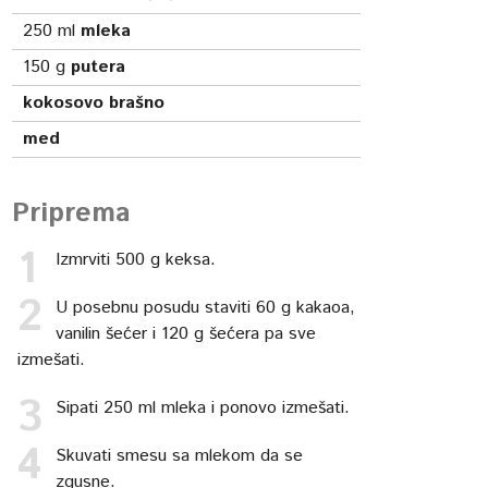
250
ml
mleka
150
g
putera
kokosovo brašno
med
Priprema
Izmrviti 500 g keksa.
U posebnu posudu staviti 60 g kakaoa,
vanilin šećer i 120 g šećera pa sve
izmešati.
Sipati 250 ml mleka i ponovo izmešati.
Skuvati smesu sa mlekom da se
zgusne.