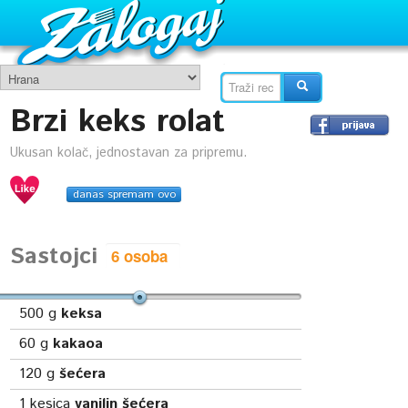
Brzi keks rolat
Ukusan kolač, jednostavan za pripremu.
danas spremam ovo
Sastojci
500
g
keksa
60
g
kakaoa
120
g
šećera
1
kesica
vanilin šećera