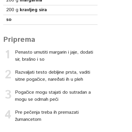
200
g
margarina
200
g
kravljeg sira
so
Priprema
Penasto umutiti margarin i jaje, dodati
sir, brašno i so
Razvaljati testo debljine prsta, vaditi
sitne pogačice, nareðati ih u pleh
Pogačice mogu stajati do sutradan a
mogu se odmah peći
Pre pečenja treba ih premazati
žumancetom