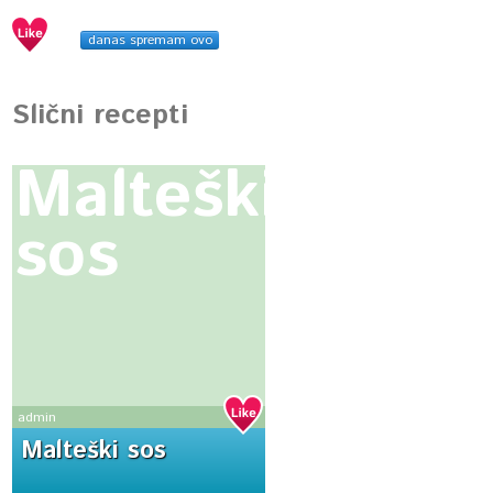
danas spremam ovo
Slični recepti
Malteški
sos
admin
Malteški sos