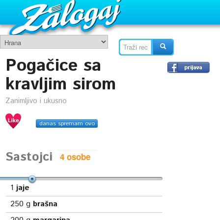
Pogačice sa
kravljim sirom
Zanimljivo i ukusno
danas spremam ovo
Sastojci
1
jaje
250
g
brašna