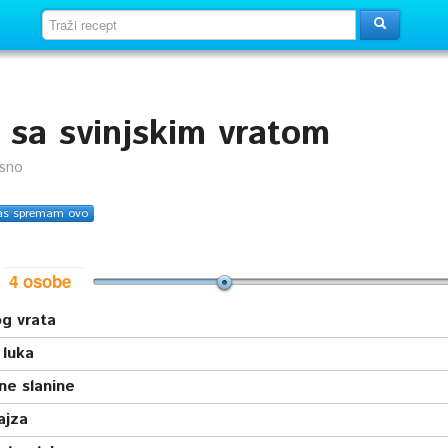
 sa svinjskim vratom
usno
as spremam ovo
i
og vrata
 luka
ne slanine
ajza