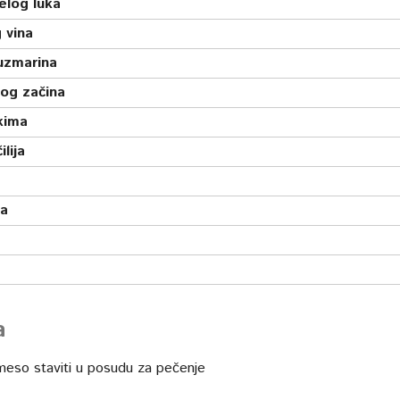
elog luka
 vina
uzmarina
nog začina
kima
čilija
sa
a
eso staviti u posudu za pečenje