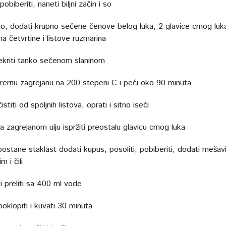
pobiberiti, naneti biljni začin i so
ino, dodati krupno sečene čenove belog luka, 2 glavice crnog luk
a četvrtine i listove ruzmarina
kriti tanko sečenom slaninom
u rernu zagrejanu na 200 stepeni C i peći oko 90 minuta
stiti od spoljnih listova, oprati i sitno iseći
a zagrejanom ulju ispržiti preostalu glavicu crnog luka
postane staklast dodati kupus, posoliti, pobiberiti, dodati mešav
m i čili
i preliti sa 400 ml vode
oklopiti i kuvati 30 minuta