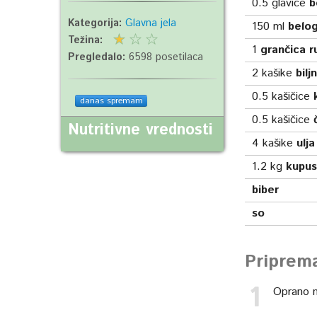
0.5
glavice
b
Kategorija:
Glavna jela
150
ml
belog
Težina:
1
grančica r
Pregledalo:
6598 posetilaca
2
kašike
bilj
0.5
kašičice
danas spremam
0.5
kašičice
Nutritivne vrednosti
4
kašike
ulja
1.2
kg
kupu
biber
so
Priprem
Oprano m