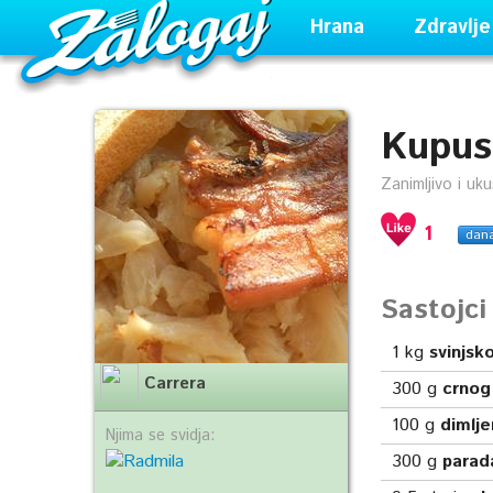
Hrana
Zdravlje
Kupus
Zanimljivo i uk
1
dan
Sastojc
1
kg
svinjsk
Carrera
300
g
crnog
100
g
dimlje
Njima se svidja:
300
g
parad