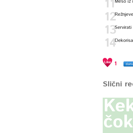
Meso iz r
Režnjeve
Servirat
Dekorisa
1
dan
Slični r
Kek
čok