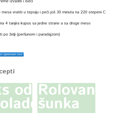
erne izvaditi i iseći
 mesa vratiti u tepsiju i peći još 30 minuta na 220 stepeni C
i na 4 tanjira kupus sa jedne strane a sa druge meso
ti po želji (peršunom i paradajzom)
as spremam ovo
ecepti
s od
Rolovana
olade
šunka