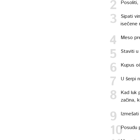
Posoliti, 
Sipati v
isečene n
Meso pre
Staviti 
Kupus oči
U šerpi n
Kad luk 
začina, ki
Izmešati 
Posudu p