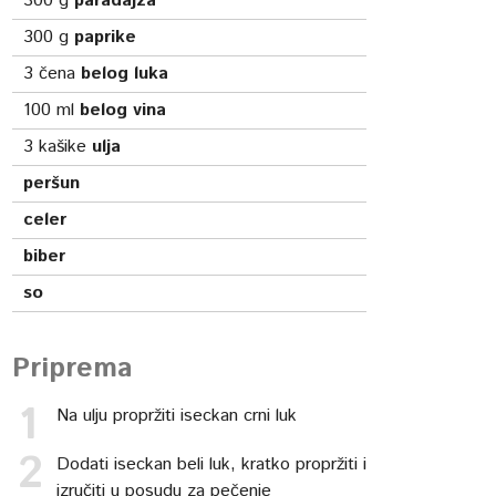
300
g
paradajza
300
g
paprike
3
čena
belog luka
100
ml
belog vina
3
kašike
ulja
peršun
celer
biber
so
Priprema
Na ulju propržiti iseckan crni luk
Dodati iseckan beli luk, kratko propržiti i
izručiti u posudu za pečenje