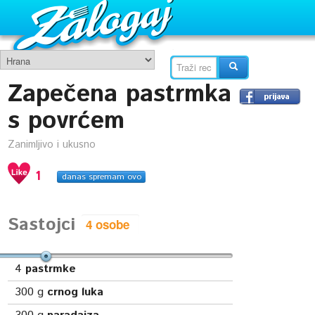
Zapečena pastrmka
s povrćem
Zanimljivo i ukusno
1
danas spremam ovo
Sastojci
4
pastrmke
300
g
crnog luka