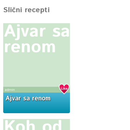
Slični recepti
Ajvar sa
renom
admin
Ajvar sa renom
Koh od