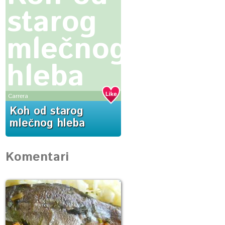
starog
mlečnog
hleba
Carrera
Koh od starog
mlečnog hleba
Komentari