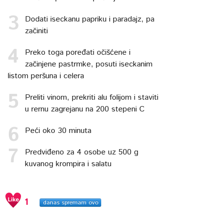
Dodati iseckanu papriku i paradajz, pa
začiniti
Preko toga poređati očišćene i
začinjene pastrmke, posuti iseckanim
listom peršuna i celera
Preliti vinom, prekriti alu folijom i staviti
u rernu zagrejanu na 200 stepeni C
Peći oko 30 minuta
Predviđeno za 4 osobe uz 500 g
kuvanog krompira i salatu
1
danas spremam ovo