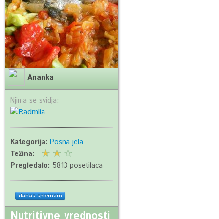
Ananka
Njima se svidja:
Kategorija:
Posna jela
Težina:
Pregledalo:
5813 posetilaca
danas spremam
Nutritivne vrednosti