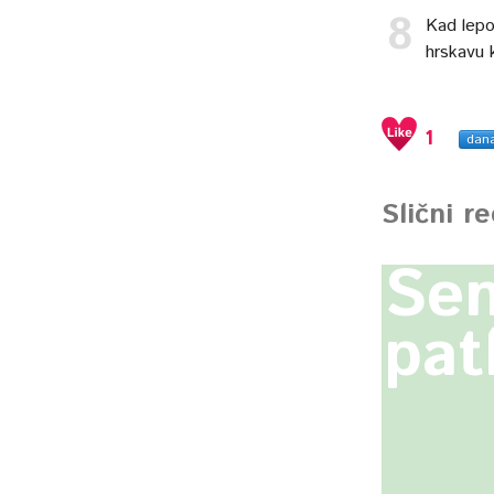
Kad lepo 
hrskavu 
1
dan
Slični r
Sen
pat