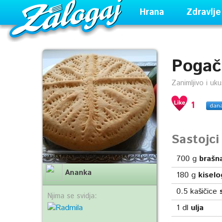
Hrana
Zdravlje
Pogač
Zanimljivo i uk
1
dan
Sastojc
700
g
brašn
Ananka
180
g
kisel
0.5
kašičice
Njima se svidja:
1
dl
ulja