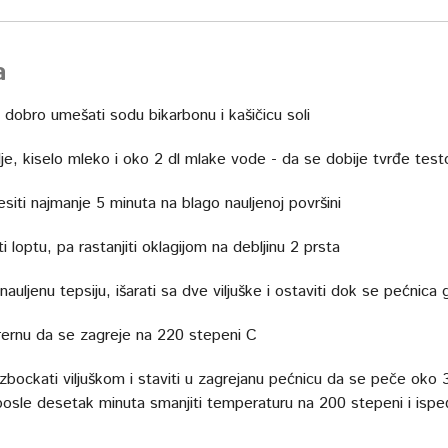
a
 dobro umešati sodu bikarbonu i kašičicu soli
lje, kiselo mleko i oko 2 dl mlake vode - da se dobije tvrđe test
siti najmanje 5 minuta na blago nauljenoj površini
i loptu, pa rastanjiti oklagijom na debljinu 2 prsta
 nauljenu tepsiju, išarati sa dve viljuške i ostaviti dok se pećnica 
i rernu da se zagreje na 220 stepeni C
zbockati viljuškom i staviti u zagrejanu pećnicu da se peče oko 
posle desetak minuta smanjiti temperaturu na 200 stepeni i ispe