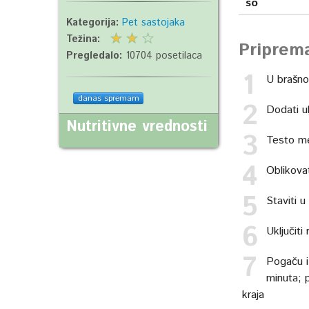
so
Kategorija:
Pet sastojaka
Težina:
Priprem
Pregledalo:
10704 posetilaca
U brašno
danas spremam
Dodati u
Nutritivne vrednosti
Testo me
Oblikovat
Staviti u
Uključit
Pogaču i
minuta; 
kraja