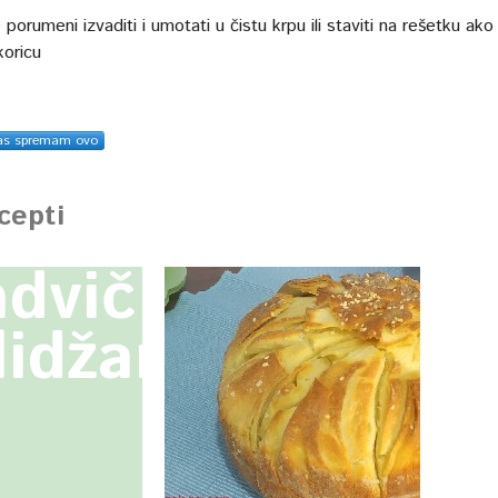
porumeni izvaditi i umotati u čistu krpu ili staviti na rešetku ako 
koricu
as spremam ovo
ecepti
dvič
lidžan