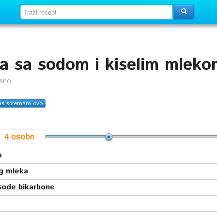
a sa sodom i kiselim mleko
usno
as spremam ovo
i
a
og mleka
sode bikarbone