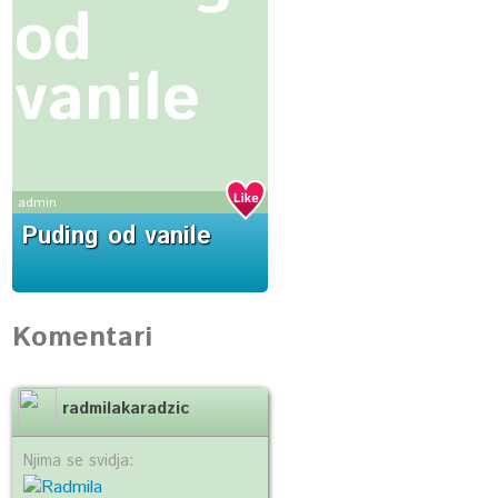
od
vanile
admin
Puding od vanile
Komentari
radmilakaradzic
Njima se svidja: