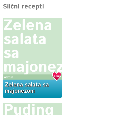
Slični recepti
Zelena
salata
sa
majonezom
admin
Zelena salata sa
majonezom
Puding