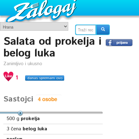
Salata od prokelja i
belog luka
Zanimljivo i ukusno
1
danas spremam ovo
Sastojci
500
g
prokelja
3
čena
belog luka