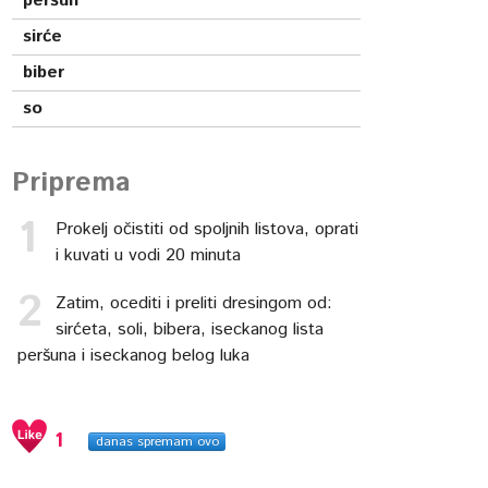
peršun
sirće
biber
so
Priprema
Prokelj očistiti od spoljnih listova, oprati
i kuvati u vodi 20 minuta
Zatim, ocediti i preliti dresingom od:
sirćeta, soli, bibera, iseckanog lista
peršuna i iseckanog belog luka
1
danas spremam ovo