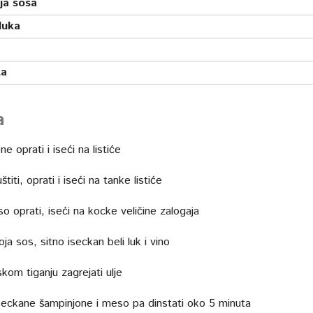
ja sosa
luka
ta
a
e oprati i iseći na listiće
štiti, oprati i iseći na tanke listiće
o oprati, iseći na kocke veličine zalogaja
ja sos, sitno iseckan beli luk i vino
kom tiganju zagrejati ulje
seckane šampinjone i meso pa dinstati oko 5 minuta