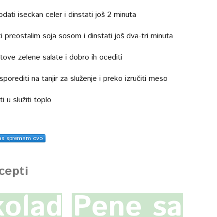
dati iseckan celer i dinstati još 2 minuta
 preostalim soja sosom i dinstati još dva-tri minuta
stove zelene salate i dobro ih ocediti
sporediti na tanjir za služenje i preko izručiti meso
i u služiti toplo
as spremam ovo
ecepti
oladne
Pene sa