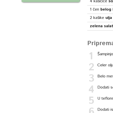
4
kašičice
so
1
čen
belog 
2
kašike
ulja
zelena sala
Priprem
Šampinjon
Celer olju
Belo mes
Dodati so
U teflons
Dodati i