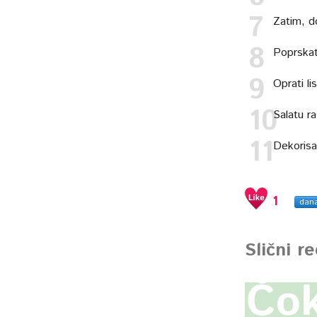
Zatim, do
Poprskati
Oprati li
Salatu ra
Dekorisat
1
dan
Slični r
Čok