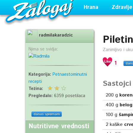
Hrana
Zdravlje
radmilakaradzic
Pileti
Njima se svidja:
Zanimljivo i uk
1
dan
Kategorija:
Petnaestominutni
Sastojc
recepti
Težina:
200
g
koren
Pregledalo:
6359 posetilaca
400
g
belog
100
g
šampi
danas spremam
2
kašike
crv
Nutritivne vrednosti