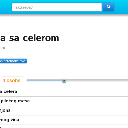
na sa celerom
usno
as spremam ovo
i
a celera
 pilećeg mesa
njona
enog vina