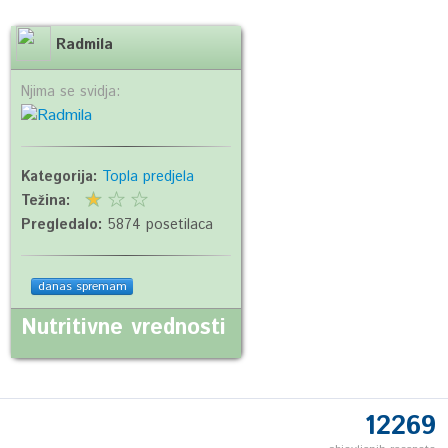
Radmila
Njima se svidja:
Kategorija:
Topla predjela
Težina:
Pregledalo:
5874 posetilaca
danas spremam
Nutritivne vrednosti
12269