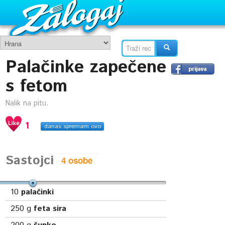
Palačinke zapečene
s fetom
Nalik na pitu.
1
danas spremam ovo
Sastojci
10
palačinki
250
g
feta sira