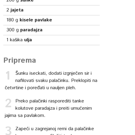
200
g
šunke
2
jajeta
180
g
kisele pavlake
300
g
paradajza
1
kašika
ulja
Priprema
Šunku iseckati, dodati izgnječen sir i
nafilovati svaku palačinku. Preklopiti na
četvrtine i poređati u nauljen pleh.
Preko palačinki rasporediti tanke
kolutove paradajza i preiti umućenim
jajima sa pavlakom.
Zapeći u zagrejanoj rerni da palačinke