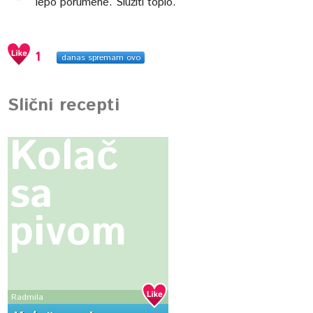
lepo porumene. Služiti toplo.
1
danas spremam ovo
Slični recepti
Kolač
sa
pivom
Radmila