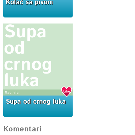
Kolač sa pivom
Supa
od
crnog
luka
Radmila
Supa od crnog luka
Komentari