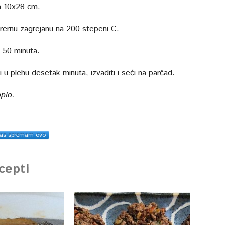
a 10x28 cm.
u rernu zagrejanu na 200 stepeni C.
 50 minuta.
i u plehu desetak minuta, izvaditi i seći na parčad.
oplo.
as spremam ovo
ecepti