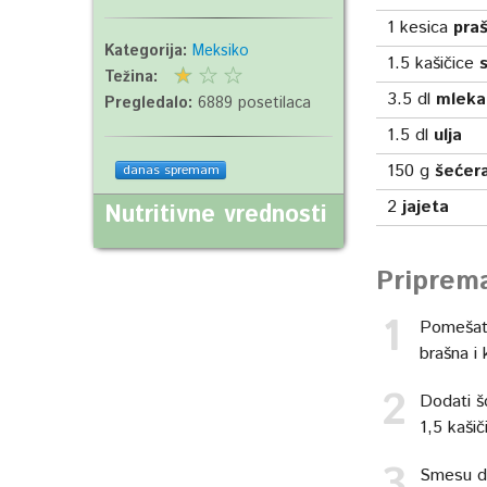
1
kesica
pra
Kategorija:
Meksiko
1.5
kašičice
s
Težina:
3.5
dl
mleka
Pregledalo:
6889 posetilaca
1.5
dl
ulja
150
g
šećer
danas spremam
2
jajeta
Nutritivne vrednosti
Priprem
Pomešati
brašna i
Dodati š
1,5 kašiči
Smesu dob