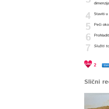
dimenzij
Staviti 
Peći oko
Prohladit
Služiti t
2
dan
Slični r