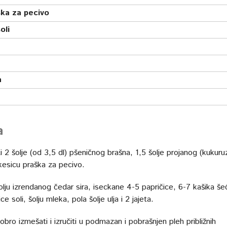
ška za pecivo
oli
a
a
 2 šolje (od 3,5 dl) pšeničnog brašna, 1,5 šolje projanog (kukur
 kesicu praška za pecivo.
olju izrendanog čedar sira, iseckane 4-5 papričice, 6-7 kašika še
ce soli, šolju mleka, pola šolje ulja i 2 jajeta.
ro izmešati i izručiti u podmazan i pobrašnjen pleh približnih