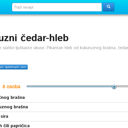
uzni čedar-hleb
e slatko-ljutkaste ukuse. Pikantan hleb od kukuruznog brašna, čedar 
as spremam ovo
i
čnog brašna
uznog brašna
sira
h čili papričica