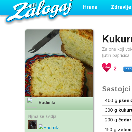
Hrana
Zdravlje
Kukur
Za one koji vol
ljutih papričica.
2
dan
Sastojc
400
g
pšeni
Radmila
300
g
kukur
Njima se svidja:
200
g
čedar 
150
g
zeleni