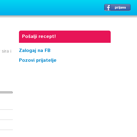
Pošalji recept!
Zalogaj na FB
sira i
Pozovi prijatelje