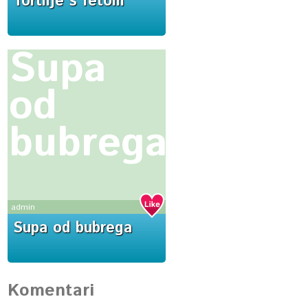
Tortilje s fetom
Supa
od
bubrega
admin
Supa od bubrega
Komentari