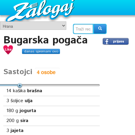
Bugarska pogača
danas spremam ovo
Sastojci
14
kašika
brašna
3
šoljice
ulja
180
g
jogurta
200
g
sira
3
jajeta