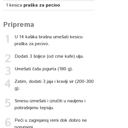
1
kesica
praška za pecivo
Priprema
U 14 kašika brašna umešati kesicu
praška za pecivo.
Dodati 3 šoljice (od crne kafe) ulja.
Umešati čašu jogurta (180 g).
Zatim, dodati 3 jaja i kravlji sir (200-300
g).
Smesu izmešati i izručiti u nauljenu i
pobrašnjenu tepsiju.
Peći u zagrejanoj rerni dok dobro ne
porumeni.