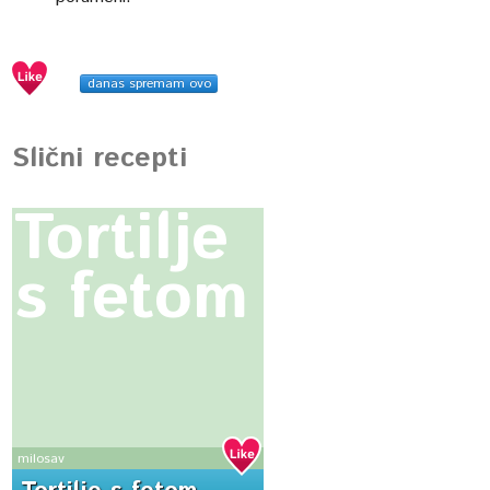
danas spremam ovo
Slični recepti
Tortilje
s fetom
milosav