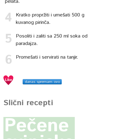
pelata.
Kratko propržiti i umešati 500 g
kuvanog pirinča.
Posoliti i zaliti sa 250 ml soka od
paradajza.
Promešati i servirati na tanjir.
danas spremam ovo
Slični recepti
Pečene