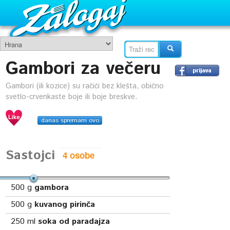
Gambori za večeru
Gambori (ili kozice) su račići bez klešta, obično
svetlo-crvenkaste boje ili boje breskve.
danas spremam ovo
Sastojci
500
g
gambora
500
g
kuvanog pirinča
250
ml
soka od paradajza