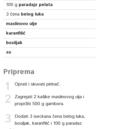
100
g
paradajz pelata
3
čena
belog luka
maslinovo ulje
karanfilić
bosiljak
so
Priprema
Oprati i skuvati pirinač.
Zagrejati 2 kašike maslinovog ulja i
propržiti 500 g gambora.
Dodati 3 iseckana čena belog luka,
bosiljak, karanfilić i 100 g paradaz