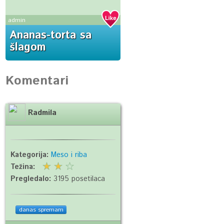
admin
Ananas-torta sa
šlagom
Komentari
Radmila
Kategorija:
Meso i riba
Težina:
Pregledalo:
3195 posetilaca
danas spremam