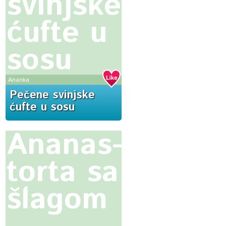
svinjske
ćufte u
sosu
Ananka
Pečene svinjske
ćufte u sosu
Ananas-
torta sa
šlagom