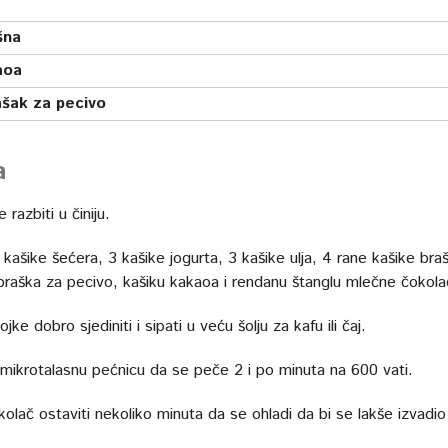
šna
aoa
ašak za pecivo
a
 razbiti u činiju.
kašike šećera, 3 kašike jogurta, 3 kašike ulja, 4 rane kašike bra
 praška za pecivo, kašiku kakaoa i rendanu štanglu mlečne čokola
jke dobro sjediniti i sipati u veću šolju za kafu ili čaj.
u mikrotalasnu pećnicu da se peče 2 i po minuta na 600 vati.
olač ostaviti nekoliko minuta da se ohladi da bi se lakše izvadio