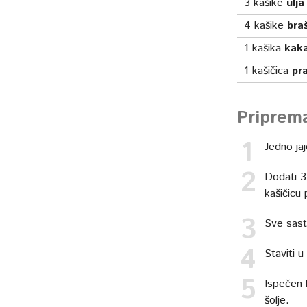
3
kašike
ulja
4
kašike
bra
1
kašika
kak
1
kašičica
pr
Priprem
Jedno jaje
Dodati 3 
kašičicu
Sve sasto
Staviti 
Ispečen k
šolje.