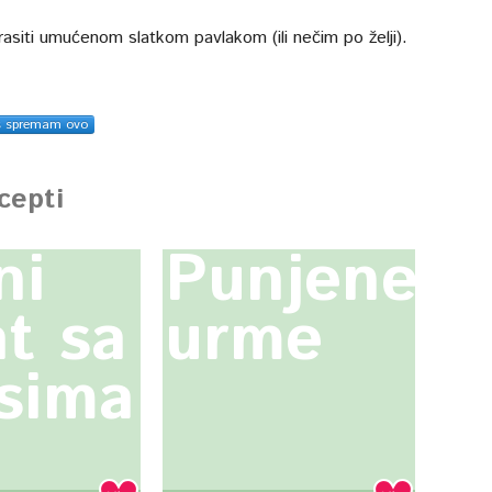
rasiti umućenom slatkom pavlakom (ili nečim po želji).
s spremam ovo
ecepti
ni
Punjene
at sa
urme
sima