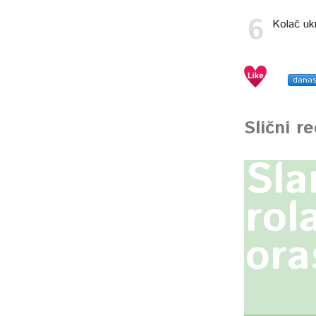
Kolač uk
dana
Slični r
Sla
rol
ora