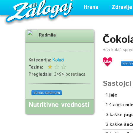
Hrana
Zdravlje
Radmila
Čokola
Brzi kolač spre
Kategorija:
Kolači
dana
Težina:
Pregledalo:
3494 posetilaca
Sastojc
danas spremam
1
jaje
Nutritivne vrednosti
1
štangla
mle
3
kašike
jog
3
kašike
šeć