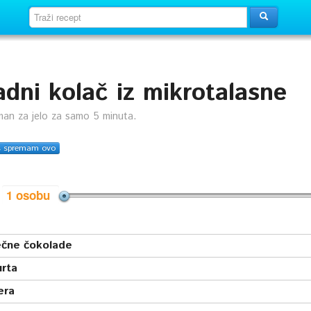
dni kolač iz mikrotalasne
man za jelo za samo 5 minuta.
s spremam ovo
i
čne čokolade
urta
era