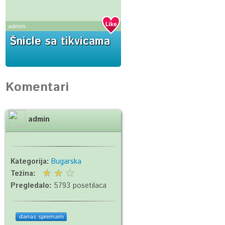
admin
Šnicle sa tikvicama
Komentari
admin
Kategorija:
Bugarska
Težina:
Pregledalo:
5793 posetilaca
danas spremam