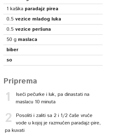
1
kašika
paradajz pirea
0.5
vezice mladog luka
0.5
vezice peršuna
50
g
maslaca
biber
so
Priprema
Iseći pečurke i luk, pa dinastati na
maslacu 10 minuta
Posoliti i zaliti sa 2 i 1/2 čaše vruće
vode u kojoj je razmućen paradajz-pire,
pa kuvati