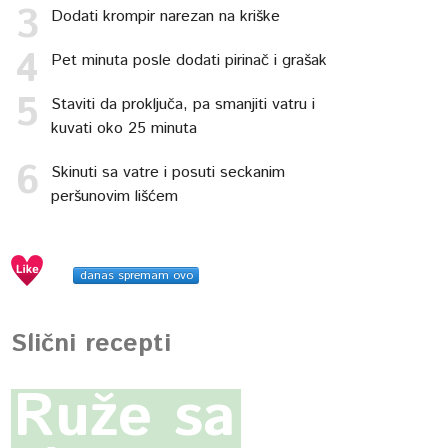
Dodati krompir narezan na kriške
Pet minuta posle dodati pirinač i grašak
Staviti da proključa, pa smanjiti vatru i
kuvati oko 25 minuta
Skinuti sa vatre i posuti seckanim
peršunovim lišćem
danas spremam ovo
Slični recepti
Ruže sa