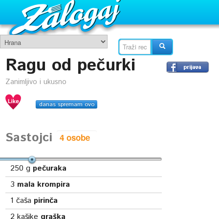
Ragu od pečurki
Zanimljivo i ukusno
danas spremam ovo
Sastojci
250
g
pečuraka
3
mala krompira
1
čaša
pirinča
2
kašike
graška