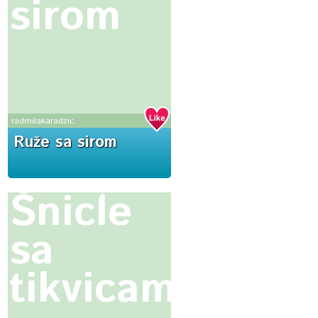
sirom
radmilakaradzic
Ruže sa sirom
Šnicle
sa
tikvicama