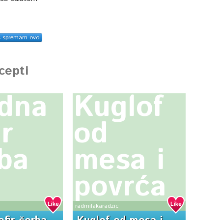
s spremam ovo
ecepti
dna
Kuglof
ir
od
ba
mesa i
povrća
radmilakaradzic