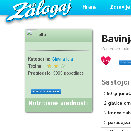
Hrana
Zdravlje
ella
Bavinj
Zanimljivo i uk
Kategorija:
Glavna jela
dana
Težina:
Pregledalo:
9909 posetilaca
Sastojc
danas spremam
250
gr
june
Nutritivne vrednosti
2
glavice
crn
2
konca suh
2
paradajza