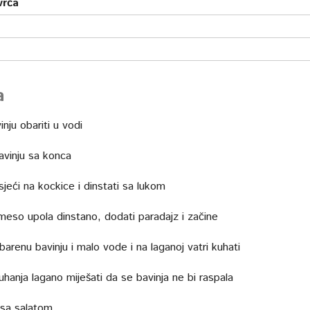
vrća
a
nju obariti u vodi
avinju sa konca
jeći na kockice i dinstati sa lukom
meso upola dinstano, dodati paradajz i začine
arenu bavinju i malo vode i na laganoj vatri kuhati
hanja lagano miješati da se bavinja ne bi raspala
i sa salatom