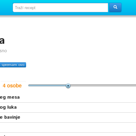
a
usno
s spremam ovo
i
ćeg mesa
og luka
e bavinje