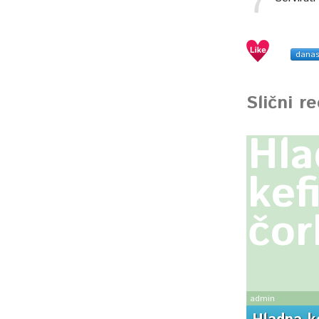
dana
Slični r
Hla
kef
čor
admin