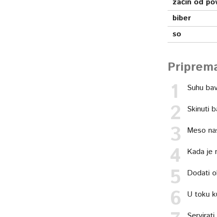
začin od po
biber
so
Priprem
Suhu bavi
Skinuti b
Meso nas
Kada je 
Dodati ob
U toku ku
Servirat