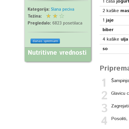
1
čaša
jogur
Kategorija:
Slana peciva
2
kašike
mas
Težina:
1
jaje
Pregledalo:
6823 posetilaca
biber
4
kašike
ulja
danas spremam
so
Nutritivne vrednosti
Priprem
Šampinjon
Glavicu c
Zagrejati
Posoliti,