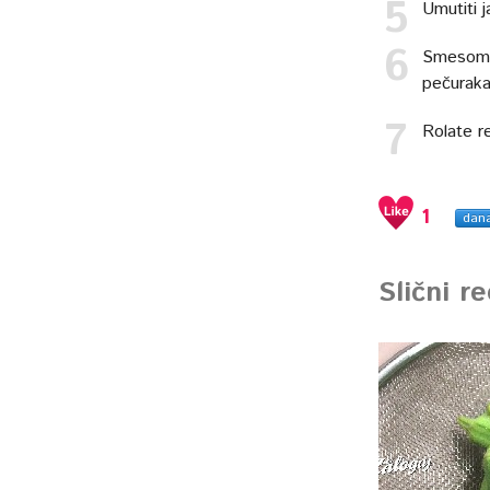
Umutiti j
Smesom o
pečuraka 
Rolate re
1
dan
Slični r