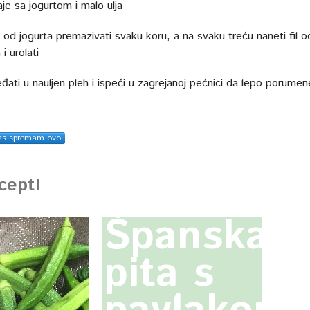
aje sa jogurtom i malo ulja
d jogurta premazivati svaku koru, a na svaku treću naneti fil o
i urolati
đati u nauljen pleh i ispeći u zagrejanoj pećnici da lepo porumen
as spremam ovo
ecepti
Španska
pita s