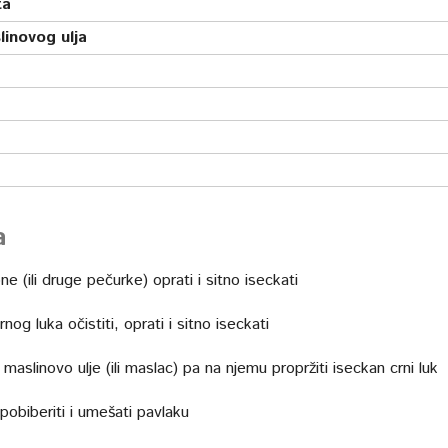
ta
linovog ulja
a
e (ili druge pečurke) oprati i sitno iseckati
rnog luka očistiti, oprati i sitno iseckati
 maslinovo ulje (ili maslac) pa na njemu propržiti iseckan crni luk
 pobiberiti i umešati pavlaku