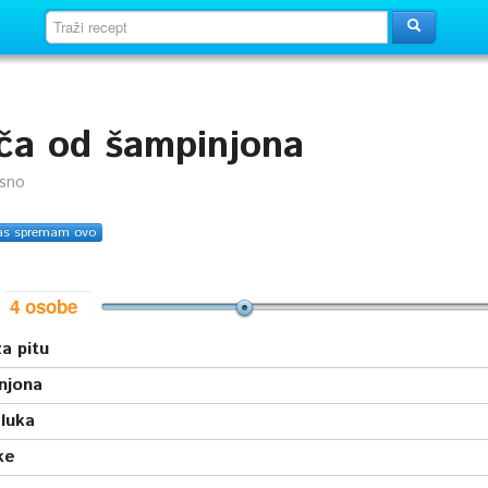
ača od šampinjona
usno
as spremam ovo
i
a pitu
njona
luka
ke