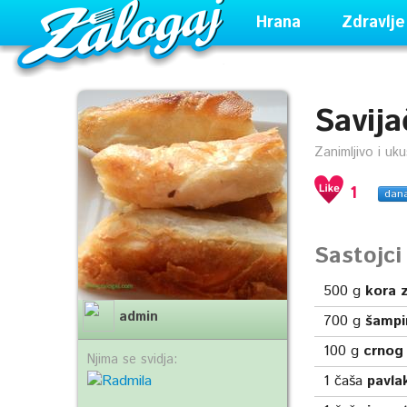
Hrana
Zdravlje
Savij
Zanimljivo i uk
1
dan
Sastojc
500
g
kora z
admin
700
g
šampi
100
g
crnog 
Njima se svidja:
1
čaša
pavla