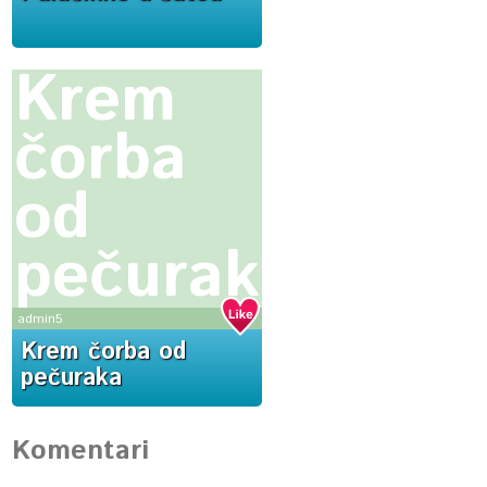
Krem
čorba
od
pečuraka
admin5
Krem čorba od
pečuraka
Komentari