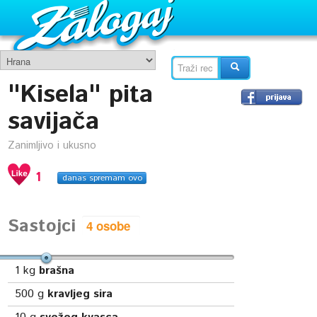
"Kisela" pita
savijača
Zanimljivo i ukusno
1
danas spremam ovo
Sastojci
1
kg
brašna
500
g
kravljeg sira