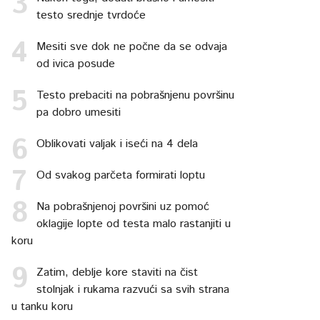
testo srednje tvrdoće
Mesiti sve dok ne počne da se odvaja
od ivica posude
Testo prebaciti na pobrašnjenu površinu
pa dobro umesiti
Oblikovati valjak i iseći na 4 dela
Od svakog parčeta formirati loptu
Na pobrašnjenoj površini uz pomoć
oklagije lopte od testa malo rastanjiti u
koru
Zatim, deblje kore staviti na čist
stolnjak i rukama razvući sa svih strana
u tanku koru