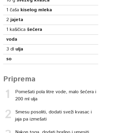
10
g
svežeg kvasca
1
čaša
kiselog mleka
2
jajeta
1
kašičica
šećera
voda
3
dl
ulja
so
Priprema
Pomešati pola litre vode, malo šećera i
200 ml ulja
Smesu posoliti, dodati sveži kvasac i
jaja pa izmešati
Nakon toga, dodati brašno i umesiti