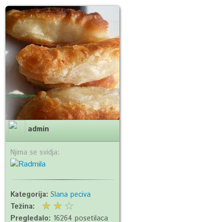
admin
Njima se svidja:
Kategorija:
Slana peciva
Težina:
Pregledalo:
16264 posetilaca