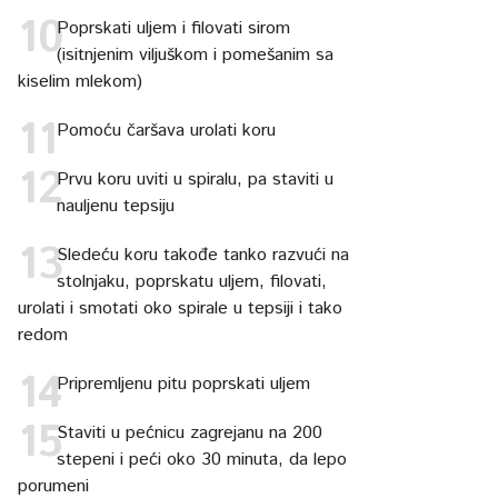
Poprskati uljem i filovati sirom
(isitnjenim viljuškom i pomešanim sa
kiselim mlekom)
Pomoću čaršava urolati koru
Prvu koru uviti u spiralu, pa staviti u
nauljenu tepsiju
Sledeću koru takođe tanko razvući na
stolnjaku, poprskatu uljem, filovati,
urolati i smotati oko spirale u tepsiji i tako
redom
Pripremljenu pitu poprskati uljem
Staviti u pećnicu zagrejanu na 200
stepeni i peći oko 30 minuta, da lepo
porumeni