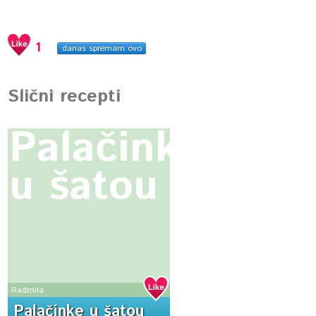
1
danas spremam ovo
Slični recepti
Palačinke
u šatou
Radmila
Palačinke u šatou