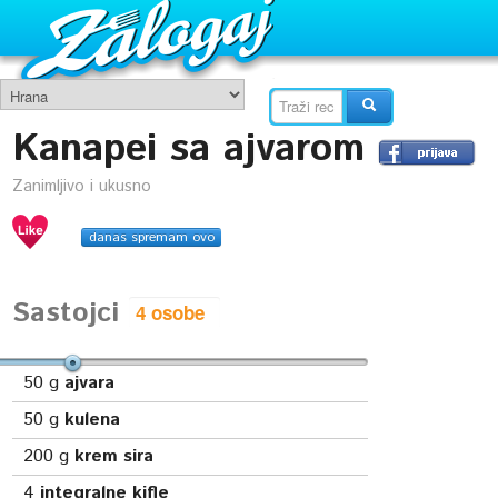
Kanapei sa ajvarom
Zanimljivo i ukusno
danas spremam ovo
Sastojci
50
g
ajvara
50
g
kulena
200
g
krem sira
4
integralne kifle