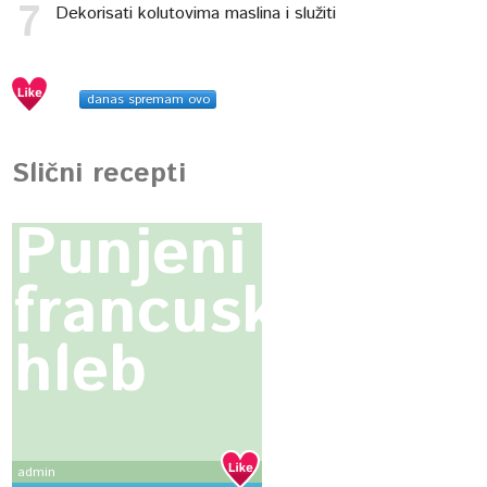
Dekorisati kolutovima maslina i služiti
danas spremam ovo
Slični recepti
Punjeni
francuski
hleb
admin