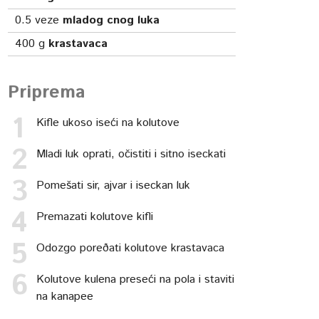
0.5
veze
mladog cnog luka
400
g
krastavaca
Priprema
Kifle ukoso iseći na kolutove
Mladi luk oprati, očistiti i sitno iseckati
Pomešati sir, ajvar i iseckan luk
Premazati kolutove kifli
Odozgo poreðati kolutove krastavaca
Kolutove kulena preseći na pola i staviti
na kanapee