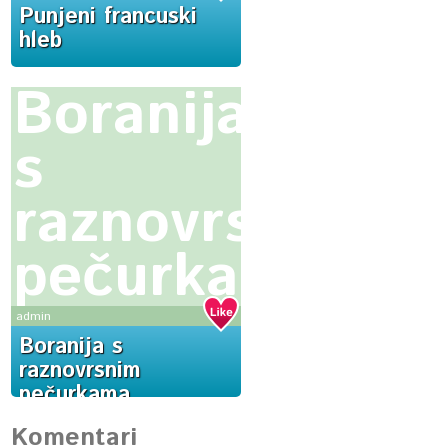
Punjeni francuski
hleb
Boranija
s
raznovrsnim
pečurkama
admin
Boranija s
raznovrsnim
pečurkama
Komentari