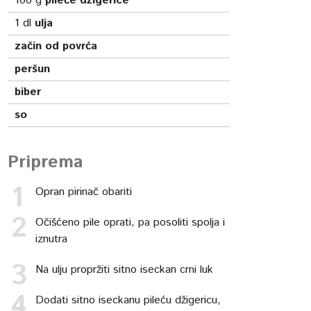
100
g
pileće džigerice
1
dl
ulja
začin od povrća
peršun
biber
so
Priprema
Opran pirinač obariti
Očišćeno pile oprati, pa posoliti spolja i
iznutra
Na ulju propržiti sitno iseckan crni luk
Dodati sitno iseckanu pileću džigericu,