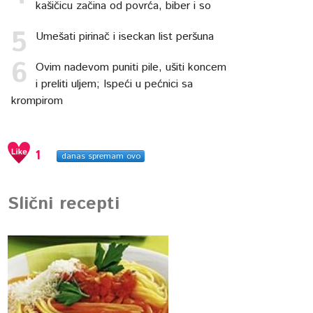
kašičicu začina od povrća, biber i so
Umešati pirinač i iseckan list peršuna
Ovim nadevom puniti pile, ušiti koncem
i preliti uljem; Ispeći u pećnici sa
krompirom
1
danas spremam ovo
Slični recepti