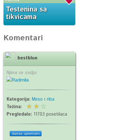
Radmila
Testenina sa
tikvicama
Komentari
bestblue
Njima se svidja:
Kategorija:
Meso i riba
Težina:
Pregledalo:
11703 posetilaca
danas spremam