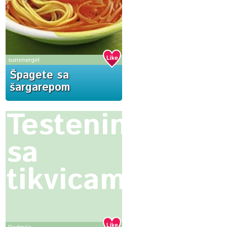
summergirl
Špagete sa
šargarepom
Testenina
sa
tikvicama