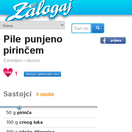
Pile punjeno
pirinčem
Zanimljivo i ukusno
1
danas spremam ovo
Sastojci
50
g
pirinča
100
g
crnog luka