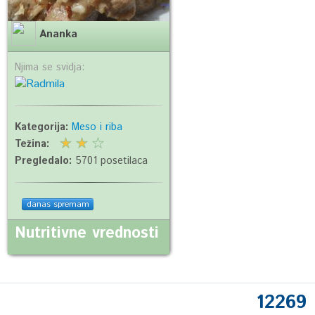
Ananka
Njima se svidja:
Kategorija:
Meso i riba
Težina:
Pregledalo:
5701 posetilaca
danas spremam
Nutritivne vrednosti
12269