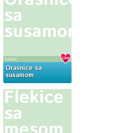
sa
susamom
maki82
Orasnice sa
susamom
Flekice
sa
mesom