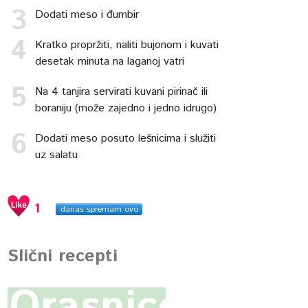
Dodati meso i đumbir
Kratko propržiti, naliti bujonom i kuvati
desetak minuta na laganoj vatri
Na 4 tanjira servirati kuvani pirinač ili
boraniju (može zajedno i jedno idrugo)
Dodati meso posuto lešnicima i služiti
uz salatu
1
danas spremam ovo
Slični recepti
Orasnice