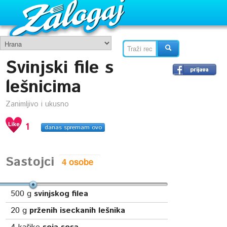
Svinjski file s
lešnicima
Zanimljivo i ukusno
1
danas spremam ovo
Sastojci
500
g
svinjskog filea
20
g
prženih iseckanih lešnika