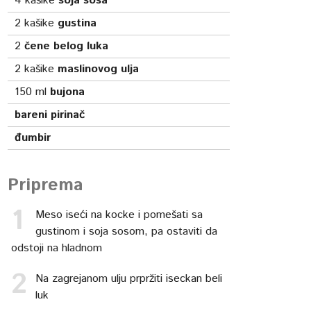
4
kašike
soja sosa
2
kašike
gustina
2
čene belog luka
2
kašike
maslinovog ulja
150
ml
bujona
bareni pirinač
đumbir
Priprema
Meso iseći na kocke i pomešati sa
gustinom i soja sosom, pa ostaviti da
odstoji na hladnom
Na zagrejanom ulju prpržiti iseckan beli
luk