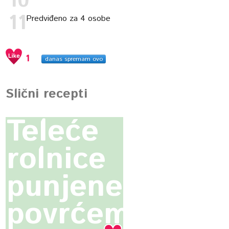
Predviđeno za 4 osobe
1
danas spremam ovo
Slični recepti
Teleće
rolnice
punjene
povrćem