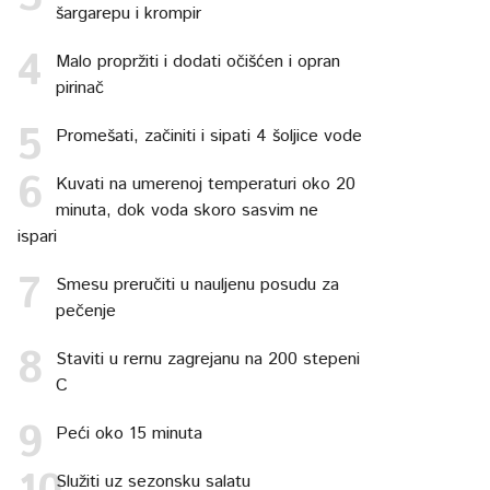
šargarepu i krompir
Malo propržiti i dodati očišćen i opran
pirinač
Promešati, začiniti i sipati 4 šoljice vode
Kuvati na umerenoj temperaturi oko 20
minuta, dok voda skoro sasvim ne
ispari
Smesu preručiti u nauljenu posudu za
pečenje
Staviti u rernu zagrejanu na 200 stepeni
C
Peći oko 15 minuta
Služiti uz sezonsku salatu