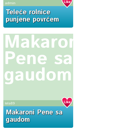
admin
Teleće rolnice
punjene povrćem
Makaroni
Pene sa
gaudom
lela89
Makaroni Pene sa
gaudom