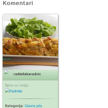
Komentari
radmilakaradzic
Njima se svidja:
Kategorija:
Glavna jela