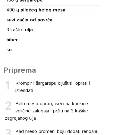
100
g
šargarepe
400
g
pilećeg belog mesa
suvi začin od povrća
3
kašike
ulja
biber
so
Priprema
Krompir i šargarepu oljuštiti, oprati i
izrendati
Belo meso oprati, iseći na kockice
veličine zalogaja i pržiti na 3 kašike
zagrejanog ulja
Kad meso promeni boju dodati rendanu