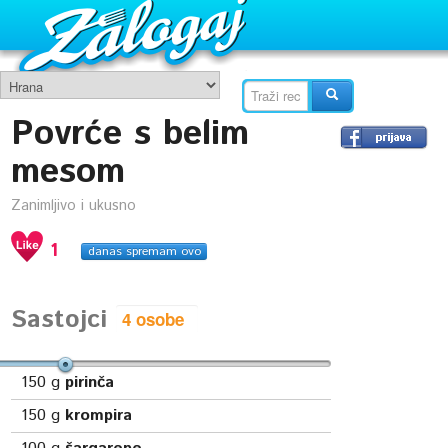
Povrće s belim
mesom
Zanimljivo i ukusno
1
danas spremam ovo
Sastojci
150
g
pirinča
150
g
krompira