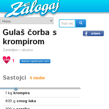
Gulaš čorba s
krompirom
Zanimljivo i ukusno
1
danas spremam ovo
Sastojci
1
kg
krompira
400
g
crnog luka