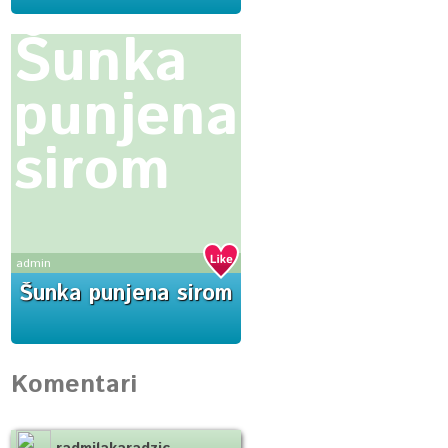
Šunka
punjena
sirom
admin
Šunka punjena sirom
Komentari