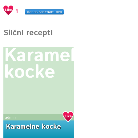
1
danas spremam ovo
Slični recepti
Karamelne
kocke
admin
Karamelne kocke