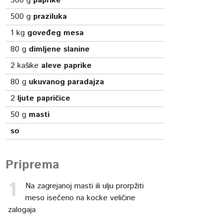
300
g
paprike
500
g
praziluka
1
kg
goveđeg mesa
80
g
dimljene slanine
2
kašike
aleve paprike
80
g
ukuvanog paradajza
2
ljute papričice
50
g
masti
so
Priprema
Na zagrejanoj masti ili ulju prorpžiti
meso isečeno na kocke veličine
zalogaja