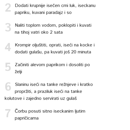
Dodati krupnije isečen crni luk, iseckanu
papriku, kuvani paradajz i so
Naliti toplom vodom, poklopiti i kuvati
na tihoj vatri oko 2 sata
Krompir oljuštiti, oprati, iseći na kocke i
dodati gulašu, pa kuvati još 20 minuta
Začiniti alevom paprikom i dosoliti po
želji
Slaninu iseći na tanke režnjeve i kratko
propržiti, a praziluk iseći na tanke
kolutove i zajedno servirati uz gulaš
Čorbu posuti sitno iseckanim ljutim
papričicama