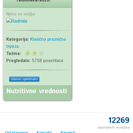
radmilakaradzic
Njima se svidja:
Kategorija:
Klasična praznična
trpeza
Težina:
Pregledalo:
5758 posetilaca
danas spremam
Nutritivne vrednosti
12269
objavljenih recepata
Oglašavanje
Kontakt
Recepti