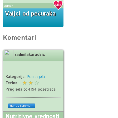
admin
Valjci od pečuraka
Komentari
radmilakaradzic
Kategorija:
Posna jela
Težina:
Pregledalo:
4194 posetilaca
danas spremam
Nutritivne vrednosti