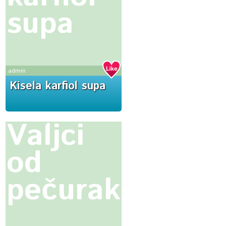
supa
admin
Kisela karfiol supa
Valjci
od
pečuraka