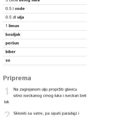
3
čena
belog luka
0.5
l
vode
0.5
dl
ulja
1
limun
bosiljak
peršun
biber
so
Priprema
Na zagrejanom ulju propržiti glavicu
sitno iseckanog crnog luka i iseckan beli
luk
Skloniti sa vatre, pa sipati paradajz i