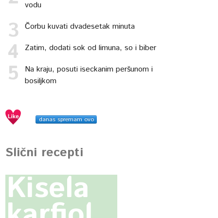
vodu
Čorbu kuvati dvadesetak minuta
Zatim, dodati sok od limuna, so i biber
Na kraju, posuti iseckanim peršunom i
bosiljkom
danas spremam ovo
Slični recepti
Kisela
karfiol