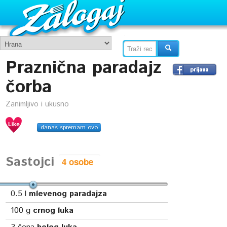
Praznična paradajz
čorba
Zanimljivo i ukusno
danas spremam ovo
Sastojci
0.5
l
mlevenog paradajza
100
g
crnog luka