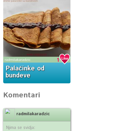
1
radmilakaradzic
Palačinke od
bundeve
Komentari
radmilakaradzic
Njima se svidja: