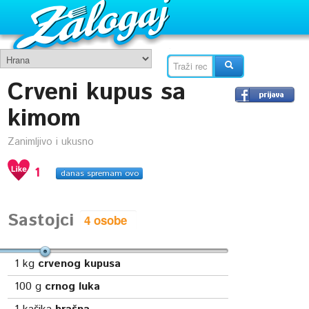
Crveni kupus sa
kimom
Zanimljivo i ukusno
1
danas spremam ovo
Sastojci
1
kg
crvenog kupusa
100
g
crnog luka