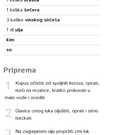
1
kašika
brašna
1
kašika
šećera
3
kašike
vinskog sirćeta
1
dl
ulja
kim
so
Priprema
Kupus očistiti od spoljnih listova, oprati,
iseći na rezance, kratko prokuvati u
malo vode i ocediti
Glavicu crnog luka oljuštiti, oprati i sitno
iseckati
Na zagrejanom ulju propržiti crni luk