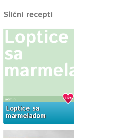
Slični recepti
Loptice
sa
marmeladom
admin
Loptice sa
marmeladom