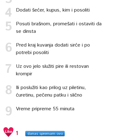
Dodati šećer, kupus, kim i posoliti
Posuti brašnom, promešati i ostaviti da
se dinsta
Pred kraj kuvanja dodati sirće i po
potrebi posoliti
Uz ovo jelo služiti pire ili restovan
krompir
Ili poslužiti kao prilog uz piletinu,
ćuretinu, pečenu patku i slično
Vreme pripreme 55 minuta
1
danas spremam ovo